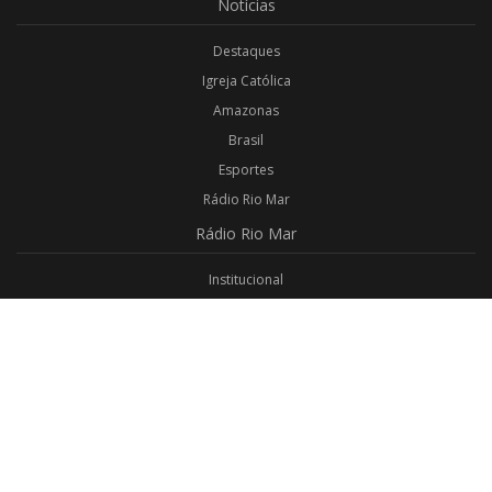
Notícias
Destaques
Igreja Católica
Amazonas
Brasil
Esportes
Rádio Rio Mar
Rádio
Rio Mar
Institucional
Promoções
Privacidade
Aplicativo Android
Aplicativo iOS
Login
Webmail
Programas