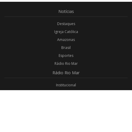
Notícias
Destaques
Igreja Católica
Amazonas
Brasil
Esportes
Rádio Rio Mar
Rádio
Rio Mar
Institucional
Promoções
Privacidade
Aplicativo Android
Aplicativo iOS
Login