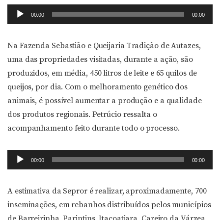
Tocador
00:00
00:00
de
áudio
Na Fazenda Sebastião e Queijaria Tradição de Autazes,
uma das propriedades visitadas, durante a ação, são
produzidos, em média, 450 litros de leite e 65 quilos de
queijos, por dia. Com o melhoramento genético dos
animais, é possível aumentar a produção e a qualidade
dos produtos regionais. Petrúcio ressalta o
acompanhamento feito durante todo o processo.
Tocador
00:00
00:00
de
áudio
A estimativa da Sepror é realizar, aproximadamente, 700
inseminações, em rebanhos distribuídos pelos municípios
de Barreirinha, Parintins, Itacoatiara, Careiro da Várzea,