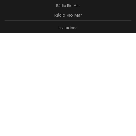
Rádio Rio Mar
Rádio
Rio Mar
Institucional
Promoções
Privacidade
Aplicativo Android
Aplicativo iOS
Login
Webmail
Programas
Todos os Programas
Jornalismo
Religioso
Educativo
Programação Completa