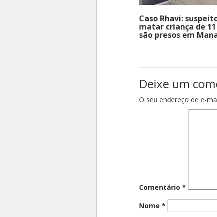
Caso Rhavi: suspeit
matar criança de 11
são presos em Man
Deixe um com
O seu endereço de e-mai
Comentário
*
Nome
*