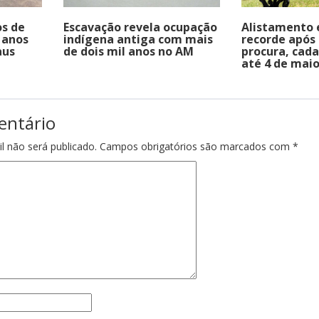
os de
Escavação revela ocupação
Alistamento e
 anos
indígena antiga com mais
recorde após
aus
de dois mil anos no AM
procura, cad
até 4 de mai
entário
l não será publicado.
Campos obrigatórios são marcados com
*