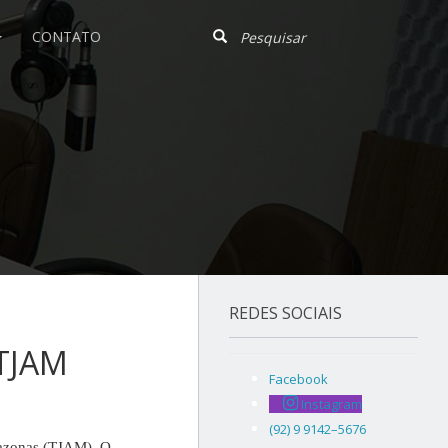
CONTATO
REDES SOCIAIS
 TJAM
Facebook
Instagram
(92) 9 9142–5676
Amazonas (TJAM). O