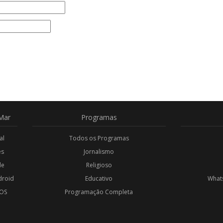
Mar
Programas
al
Todos os Programas
es
Jornalismo
de
Religioso
droid
Educativo
Whats
iOS
Programação Completa
l