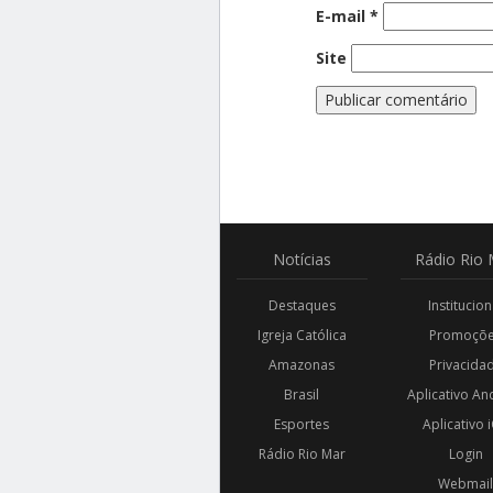
E-mail
*
Site
Notícias
Rádio
Rio 
Destaques
Institucion
Igreja Católica
Promoçõ
Amazonas
Privacida
Brasil
Aplicativo An
Esportes
Aplicativo 
Rádio Rio Mar
Login
Webmai