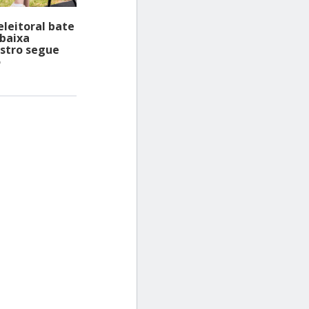
leitoral bate
 baixa
astro segue
o