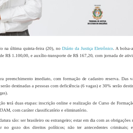
do na última quinta-feira (20), no
Diário da Justiça Eletrônico
. A bolsa-
 de R$ 1.100,00, e auxílio-transporte de R$ 167,20, com jornada de ativ
ara preenchimento imediato, com formação de cadastro reserva. Das v
erão destinadas a pessoas com deficiência (6 vagas) e 30% serão desti
gas).
ção terá duas etapas: inscrição online e realização de Curso de Formaç
JAM, com caráter classificatório e eliminatório.
datura são: ser brasileiro ou estrangeiro; estar em dia com as obrigações m
r no gozo dos direitos políticos; não ter antecedentes criminais; e