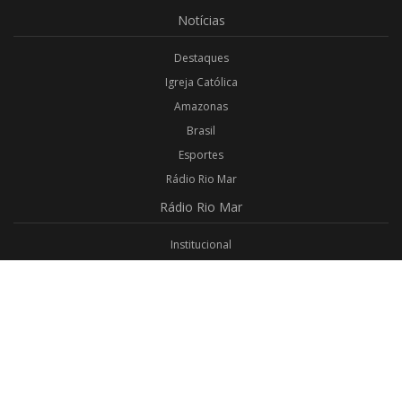
Notícias
Destaques
Igreja Católica
Amazonas
Brasil
Esportes
Rádio Rio Mar
Rádio
Rio Mar
Institucional
Promoções
Privacidade
Aplicativo Android
Aplicativo iOS
Login
Webmail