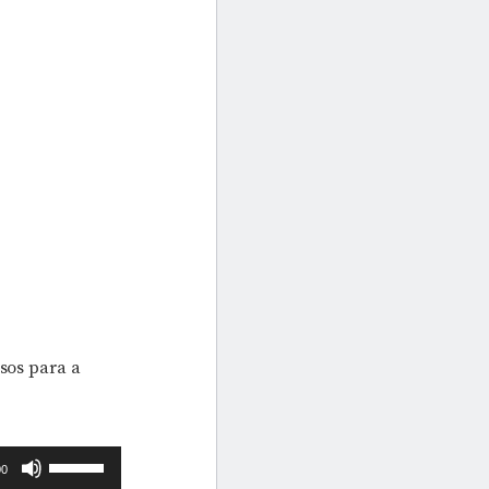
ssos para a
Use
00