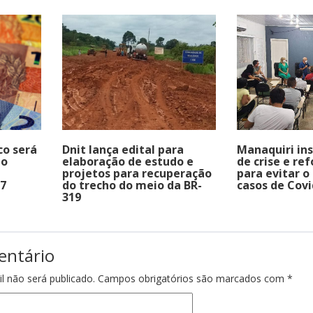
co será
Dnit lança edital para
Manaquiri in
io
elaboração de estudo e
de crise e re
projetos para recuperação
para evitar 
17
do trecho do meio da BR-
casos de Covi
319
entário
l não será publicado.
Campos obrigatórios são marcados com
*