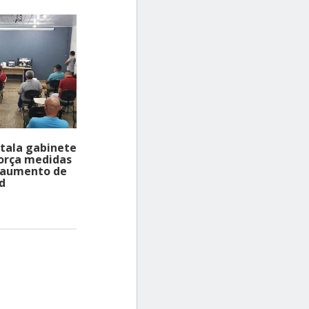
ou
diminuir
o
volume.
stala gabinete
força medidas
o aumento de
d