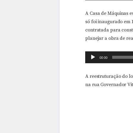
de
áudio
A Casa de Máquinas e
só foi inaugurado em 
contratada para constr
planejar a obra de rea
Tocador
00:00
de
áudio
A reestruturação do l
na rua Governador Vit