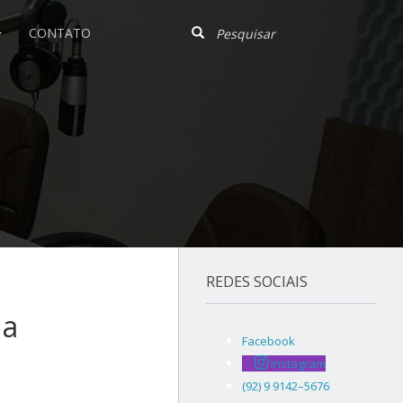
CONTATO
REDES SOCIAIS
 a
Facebook
Instagram
(92) 9 9142–5676