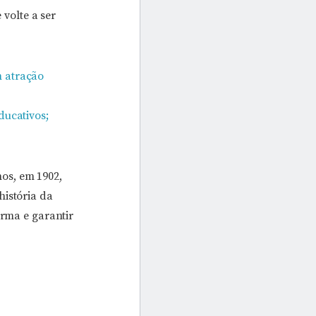
 volte a ser
m atração
ducativos;
os, em 1902,
história da
orma e garantir