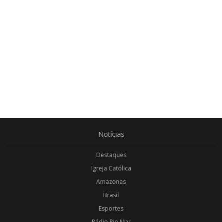
Notícias
Destaques
Igreja Católica
Amazonas
Brasil
Esportes
Rádio Rio Mar