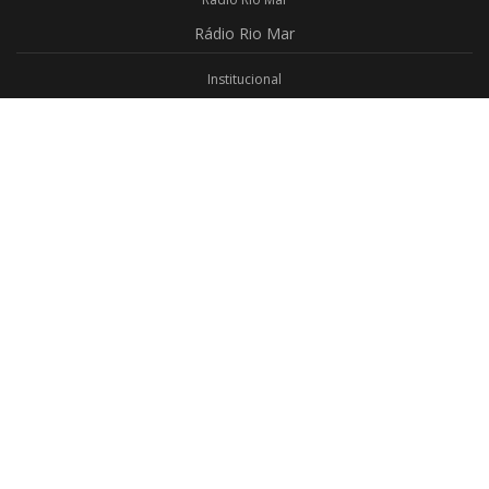
Rádio
Rio Mar
Institucional
Promoções
Privacidade
Aplicativo Android
Aplicativo iOS
Login
Webmail
Programas
Todos os Programas
Jornalismo
Religioso
Educativo
Programação Completa
Contato