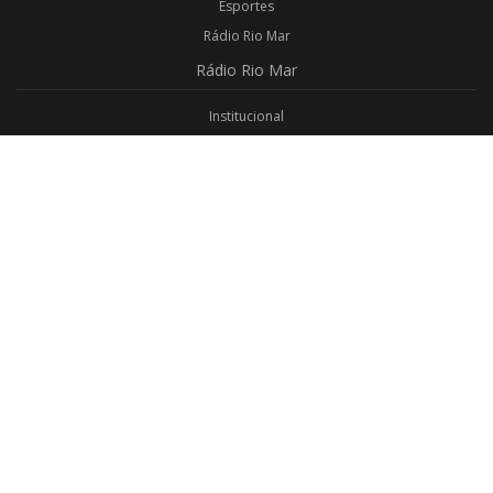
Esportes
Rádio Rio Mar
Rádio
Rio Mar
Institucional
Promoções
Privacidade
Aplicativo Android
Aplicativo iOS
Login
Webmail
Programas
Todos os Programas
Jornalismo
Religioso
Educativo