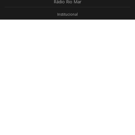
Rádio
Rio Mar
Institucional
Promoções
Privacidade
Aplicativo Android
Aplicativo iOS
Login
Webmail
Programas
Todos os Programas
Jornalismo
Religioso
Educativo
Programação Completa
Contato