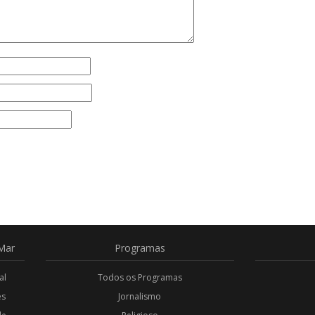
Mar
Programas
al
Todos os Programas
es
Jornalismo