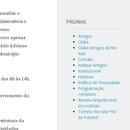
mantém o
nistrativos e
PÁGINAS
cesso
Amigos
corre apenas
Clube
nário Adriano
Clube Amigos da Rio
Mar
Município
Contato
Indique Amigos
Institucional
Notícias
das 8h às 14h.
Política de Privacidade
Programação
completa
ncerramento do
Revista Arquidiocese
em notícias
Torneio Rio Mar FM
de Futebol
estrutura da
ividades