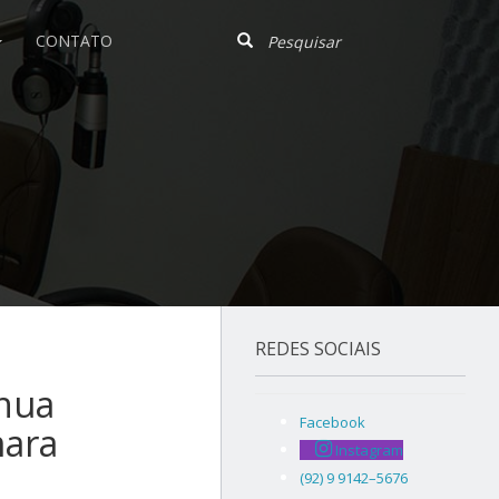
CONTATO
REDES SOCIAIS
inua
Facebook
mara
Instagram
(92) 9 9142–5676