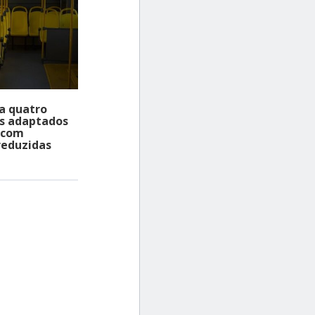
a quatro
os adaptados
 com
reduzidas