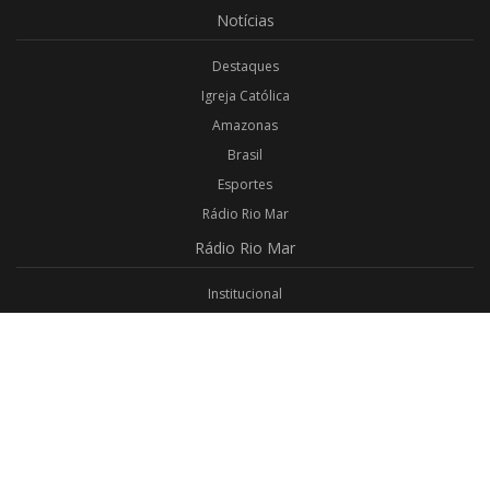
Notícias
Destaques
Igreja Católica
Amazonas
Brasil
Esportes
Rádio Rio Mar
Rádio
Rio Mar
Institucional
Promoções
Privacidade
Aplicativo Android
Aplicativo iOS
Login
Webmail