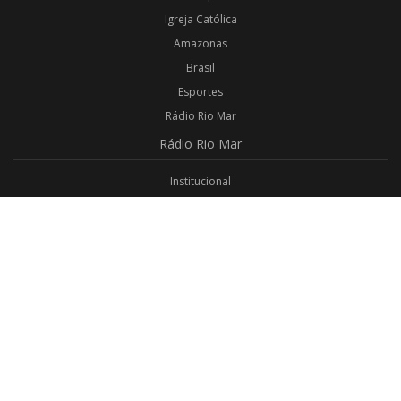
Igreja Católica
Amazonas
Brasil
Esportes
Rádio Rio Mar
Rádio
Rio Mar
Institucional
Promoções
Privacidade
Aplicativo Android
Aplicativo iOS
Login
Webmail
Programas
Todos os Programas