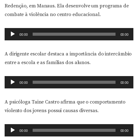
Redenção, em Manaus. Ela desenvolve um programa de
combate à violência no centro educacional.
Tocador
00:00
00:00
de
áudio
A dirigente escolar destaca a importância do intercâmbio
entre a escola e as famílias dos alunos.
Tocador
00:00
00:00
de
áudio
A psicóloga Taine Castro afirma que o comportamento
violento dos jovens possui causas diversas.
Tocador
00:00
00:00
de