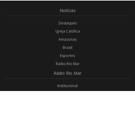
Notícias
Destaques
Igreja Católica
Amazonas
Brasil
Esportes
Rádio Rio Mar
Rádio
Rio Mar
Institucional
Promoções
Privacidade
Aplicativo Android
Aplicativo iOS
Login
Webmail