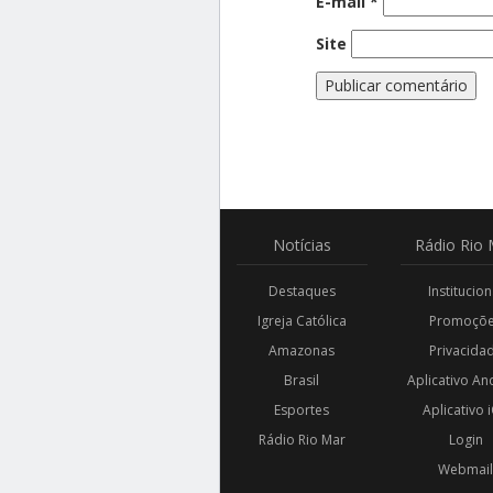
E-mail
*
Site
Notícias
Rádio
Rio 
Destaques
Institucion
Igreja Católica
Promoçõ
Amazonas
Privacida
Brasil
Aplicativo An
Esportes
Aplicativo 
Rádio Rio Mar
Login
Webmai