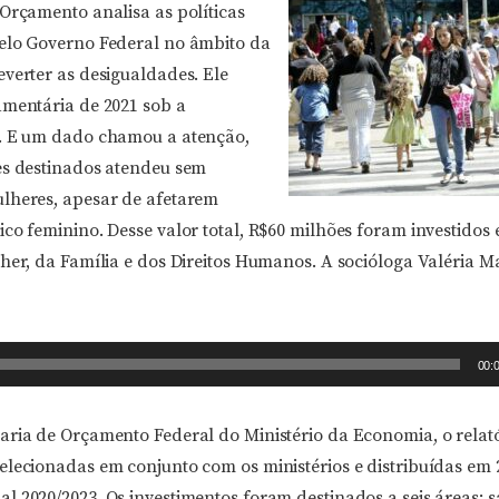
 Orçamento analisa as políticas
elo Governo Federal no âmbito da
everter as desigualdades. Ele
amentária de 2021 sob a
o. E um dado chamou a atenção,
es destinados atendeu sem
lheres, apesar de afetarem
co feminino. Desse valor total, R$60 milhões foram investidos
her, da Família e dos Direitos Humanos. A socióloga Valéria M
00:
aria de Orçamento Federal do Ministério da Economia, o relat
elecionadas em conjunto com os ministérios e distribuídas em
l 2020/2023. Os investimentos foram destinados a seis áreas: s