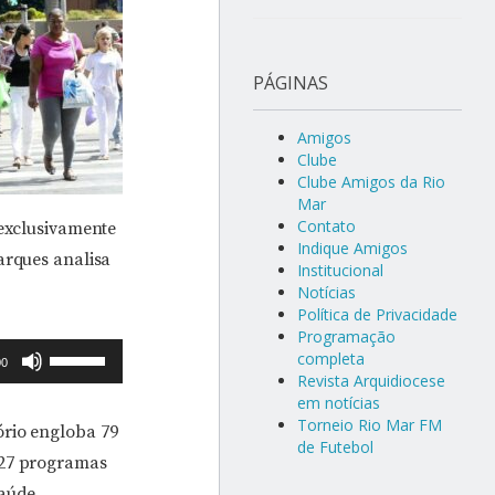
PÁGINAS
Amigos
Clube
Clube Amigos da Rio
Mar
Contato
 exclusivamente
Indique Amigos
arques analisa
Institucional
Notícias
Política de Privacidade
Programação
Use
completa
00
Revista Arquidiocese
as
em notícias
setas
Torneio Rio Mar FM
ório engloba 79
para
de Futebol
 27 programas
cima
aúde,