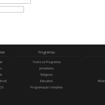
Mar
Programas
al
Todos os Programas
es
Jornalismo
de
Religioso
droid
Educativo
Whats
iOS
Programação Completa
l