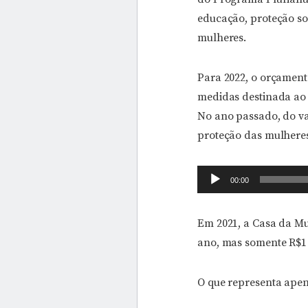
educação, proteção soc
mulheres.
Para 2022, o orçamento
medidas destinada ao 
No ano passado, do va
proteção das mulheres
Tocador
00:00
de
áudio
Em 2021, a Casa da Mu
ano, mas somente R$1 
O que representa ape