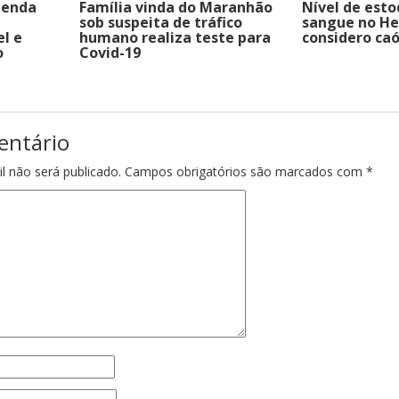
menda
Família vinda do Maranhão
Nível de est
sob suspeita de tráfico
sangue no H
l e
humano realiza teste para
considero caó
o
Covid-19
entário
l não será publicado.
Campos obrigatórios são marcados com
*