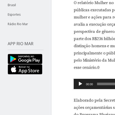
O relatório Mulher no
Brasil
públicas executadas p
Esportes
mulher e ações para r
Rádio Rio Mar
avalia a execução orç
perspectiva de gêner
parte dos R$236 bilhõ
APP RIO MAR
distinção homens e mu
principalmente o públi
pelo Ministério da Mul
esse cenário.0
Tocador
00:00
de
áudio
Elaborado pela Secret
ações orçamentárias s
do Programa Plurianua