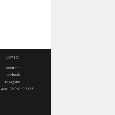
Contato
Formulário
Facebook
Instagram
app: (92) 9 9142–5676