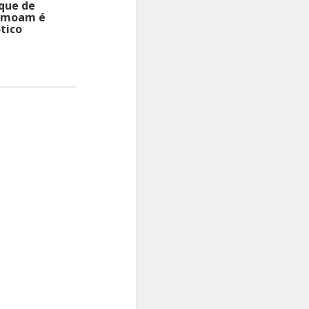
oque de
emoam é
tico