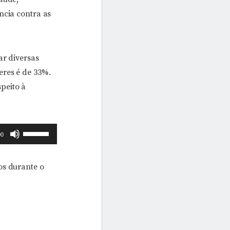
ou
ncia contra as
para
baixo
para
ar diversas
aumentar
eres é de 33%.
ou
peito à
diminuir
o
volume.
Use
00
as
setas
os durante o
para
cima
ou
para