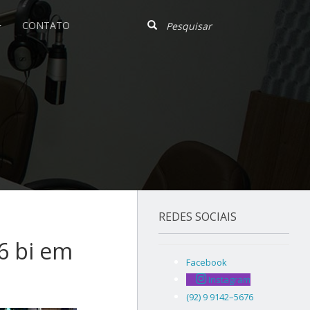
CONTATO
REDES SOCIAIS
6 bi em
Facebook
Instagram
(92) 9 9142–5676