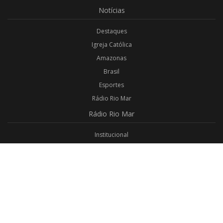
Notícias
Destaques
Igreja Católica
Amazonas
Brasil
Esportes
Rádio Rio Mar
Rádio
Rio Mar
Institucional
Promoções
Privacidade
Aplicativo Android
Aplicativo iOS
Login
Webmail