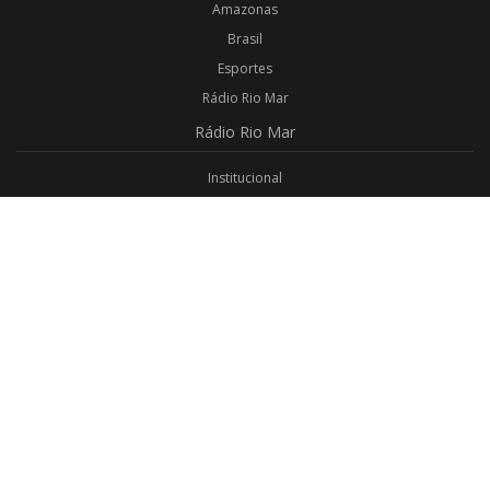
Amazonas
Brasil
Esportes
Rádio Rio Mar
Rádio
Rio Mar
Institucional
Promoções
Privacidade
Aplicativo Android
Aplicativo iOS
Login
Webmail
Programas
Todos os Programas
Jornalismo