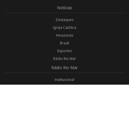
Notícias
Destaques
Igreja Católica
Amazonas
Brasil
Esportes
Rádio Rio Mar
Rádio
Rio Mar
Institucional
Promoções
Privacidade
Aplicativo Android
Aplicativo iOS
Login
Webmail