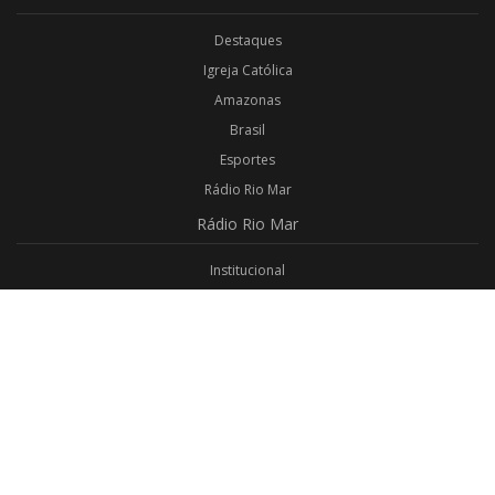
Destaques
Igreja Católica
Amazonas
Brasil
Esportes
Rádio Rio Mar
Rádio
Rio Mar
Institucional
Promoções
Privacidade
Aplicativo Android
Aplicativo iOS
Login
Webmail
Programas