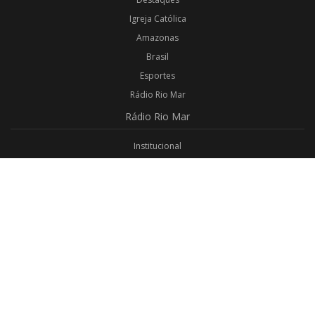
Igreja Católica
Amazonas
Brasil
Esportes
Rádio Rio Mar
Rádio
Rio Mar
Institucional
Promoções
Privacidade
Aplicativo Android
Aplicativo iOS
Login
Webmail
Programas
Todos os Programas