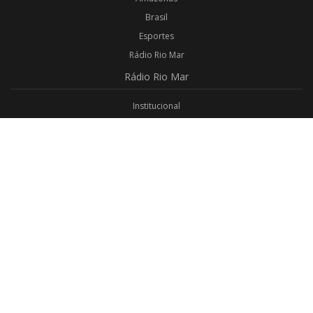
Brasil
Esportes
Rádio Rio Mar
Rádio
Rio Mar
Institucional
Promoções
Privacidade
Aplicativo Android
Aplicativo iOS
Login
Webmail
Programas
Todos os Programas
Jornalismo
Religioso