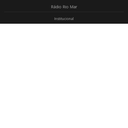
Rádio
Rio Mar
Institucional
Promoções
Privacidade
Aplicativo Android
Aplicativo iOS
Login
Webmail
Programas
Todos os Programas
Jornalismo
Religioso
Educativo
Programação Completa
Contato