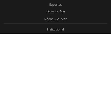
Esportes
Rádio Rio Mar
Rádio
Rio Mar
Institucional
Promoções
Privacidade
Aplicativo Android
Aplicativo iOS
Login
Webmail
Programas
Todos os Programas
Jornalismo
Religioso
Educativo