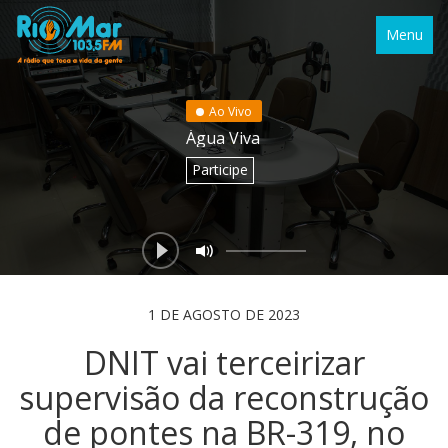
Menu
Ao Vivo
Água Viva
Participe
1 DE AGOSTO DE 2023
DNIT vai terceirizar
supervisão da reconstrução
de pontes na BR-319, no