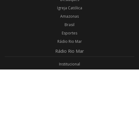
Igreja Católica
Amazonas
Brasil
Esportes
Rádio Rio Mar
Rádio
Rio Mar
Institucional
Promoções
Privacidade
Aplicativo Android
Aplicativo iOS
Login
Webmail
Programas
Todos os Programas