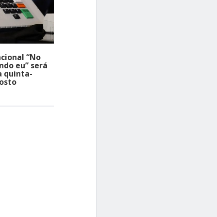
cional “No
do eu” será
 quinta-
gosto