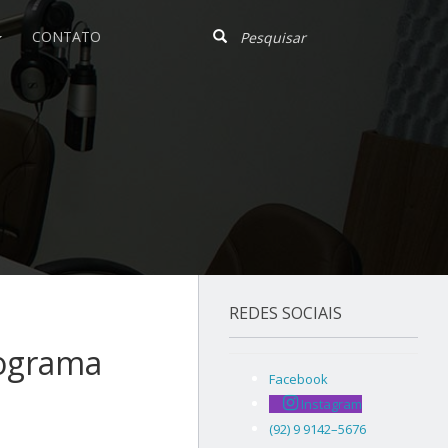
CONTATO
REDES SOCIAIS
rograma
Facebook
Instagram
(92) 9 9142–5676