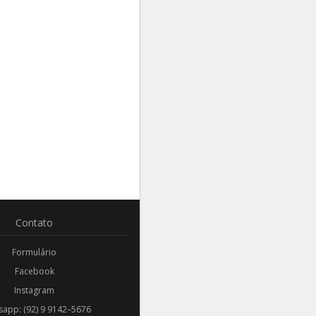
Contato
Formulário
Facebook
Instagram
app: (92) 9 9142–5676