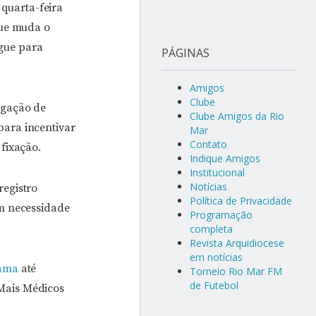
quarta-feira
que muda o
gue para
PÁGINAS
Amigos
Clube
ogação de
Clube Amigos da Rio
para incentivar
Mar
Contato
 fixação.
Indique Amigos
Institucional
Notícias
registro
Política de Privacidade
em necessidade
Programação
completa
Revista Arquidiocese
em notícias
ama
até
Torneio Rio Mar FM
de Futebol
Mais Médicos