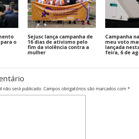
mento
Sejusc lança campanha de
Campanha na
 para o
16 dias de ativismo pelo
meu voto man
fim da violência contra a
lançada nesta
mulher
feira, 6 de a
entário
l não será publicado.
Campos obrigatórios são marcados com
*