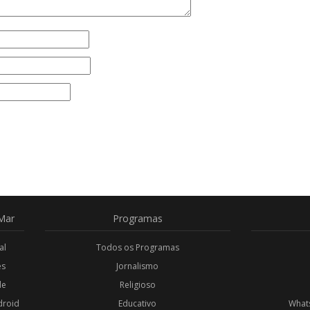
Mar
Programas
al
Todos os Programas
es
Jornalismo
de
Religioso
droid
Educativo
Whats