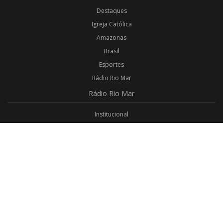
Destaques
Igreja Católica
Amazonas
Brasil
Esportes
Rádio Rio Mar
Rádio
Rio Mar
Institucional
Promoções
Privacidade
Aplicativo Android
Aplicativo iOS
Login
Webmail
Programas