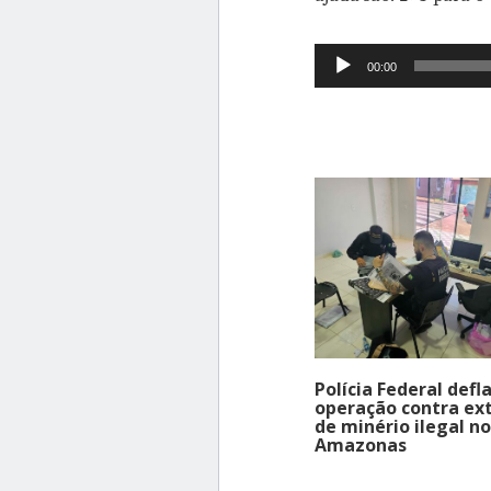
Tocador
00:00
de
áudio
Polícia Federal defl
operação contra ex
de minério ilegal no
Amazonas