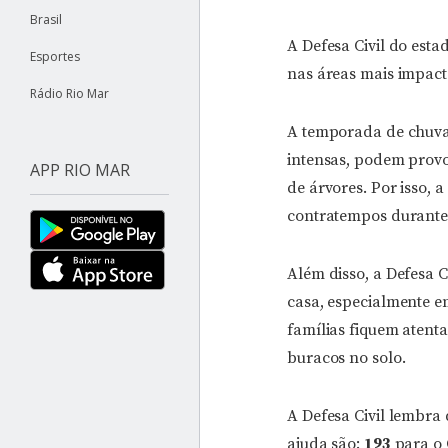
Brasil
A Defesa Civil do esta
Esportes
nas áreas mais impact
Rádio Rio Mar
A temporada de chuvas
intensas, podem provo
APP RIO MAR
de árvores. Por isso, 
contratempos durante 
Além disso, a Defesa C
casa, especialmente em
famílias fiquem atent
buracos no solo.
A Defesa Civil lembra
ajuda são:
193
para o 