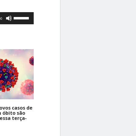
Use
00
as
setas
para
cima
ou
para
baixo
para
aumentar
ou
ovos casos de
diminuir
 óbito são
essa terça-
o
volume.