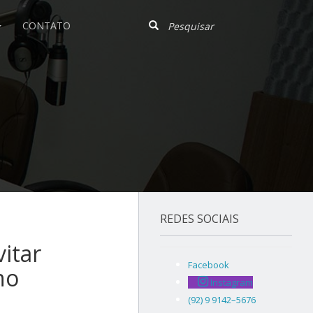
CONTATO
REDES SOCIAIS
vitar
Facebook
no
Instagram
(92) 9 9142–5676