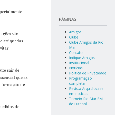
specialmente
PÁGINAS
Amigos
tações são
Clube
 e até quedas
Clube Amigos da Rio
Mar
vitar
Contato
Indique Amigos
Institucional
Notícias
ite sair de
Política de Privacidade
ssencial que as
Programação
completa
a formação de
Revista Arquidiocese
em notícias
Torneio Rio Mar FM
de Futebol
 pedidos de