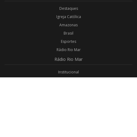
Destaques
Igreja Católica
Amazonas
Brasil
Esportes
Rádio Rio Mar
Rádio
Rio Mar
Institucional
Promoções
Privacidade
Aplicativo Android
Aplicativo iOS
Login
Webmail
Programas