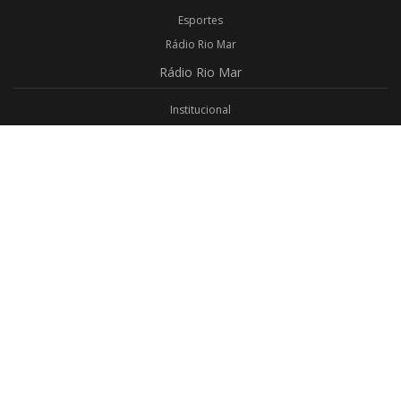
Esportes
Rádio Rio Mar
Rádio
Rio Mar
Institucional
Promoções
Privacidade
Aplicativo Android
Aplicativo iOS
Login
Webmail
Programas
Todos os Programas
Jornalismo
Religioso
Educativo