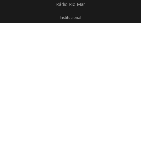
Rádio
Rio Mar
Institucional
Promoções
Privacidade
Aplicativo Android
Aplicativo iOS
Login
Webmail
Programas
Todos os Programas
Jornalismo
Religioso
Educativo
Programação Completa
Contato