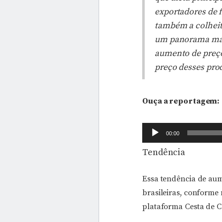
exportadores de f
também a colheit
um panorama mais
aumento de preços
preço desses prod
Ouça a reportagem:
Tocador
00:00
de
Tendência
áudio
Essa tendência de aum
brasileiras, conforme 
plataforma Cesta de 