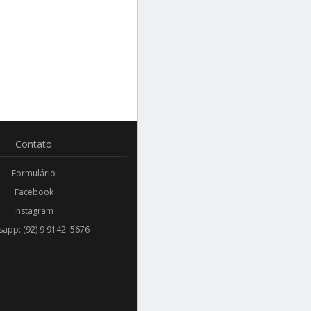
Contato
Formulário
Facebook
Instagram
app: (92) 9 9142–5676