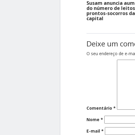
Susam anuncia aum
do número de leito
prontos-socorros da
capital
Deixe um com
O seu endereço de e-mai
Comentário
*
Nome
*
E-mail
*