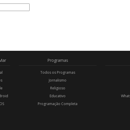
Mar
Programas
al
Todos os Programas
es
Jornalismo
de
Religioso
droid
Educativo
Whats
iOS
Programação Completa
l