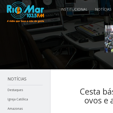
INSTITUCIONAL
NOTÍCIAS
NOTÍCIAS
Cesta bá
Destaques
ovos e 
Igreja Católica
Amazonas