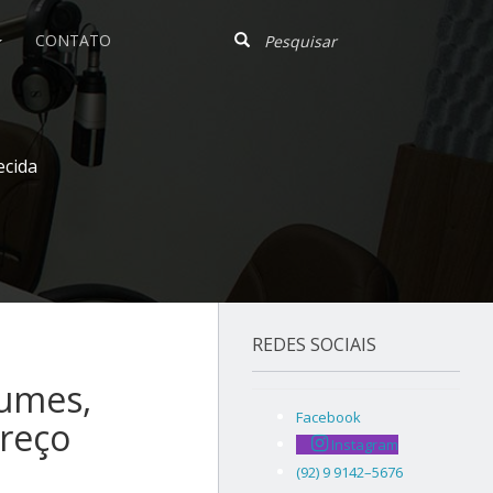
CONTATO
ecida
REDES SOCIAIS
gumes,
Facebook
reço
Instagram
(92) 9 9142–5676