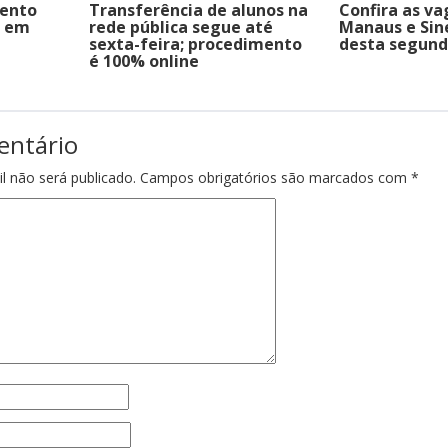
ento
Transferência de alunos na
Confira as va
s em
rede pública segue até
Manaus e Si
sexta-feira; procedimento
desta segund
é 100% online
entário
l não será publicado.
Campos obrigatórios são marcados com
*