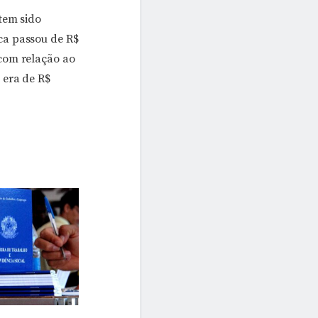
baixo
tem sido
para
ca passou de R$
aumentar
 com relação ao
ou
 era de R$
diminuir
o
volume.