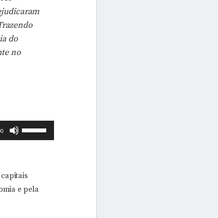
rejudicaram
 Trazendo
ia do
nte no
Use
00
as
setas
para
capitais
cima
omia e pela
ou
para