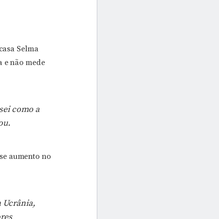
 casa Selma
ta e não mede
 sei como a
ou.
sse aumento no
a Ucrânia,
ores