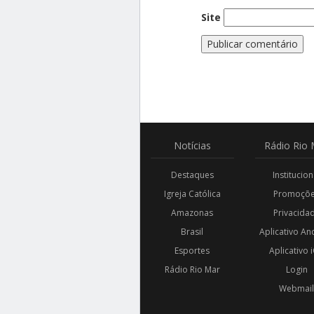
Site
Notícias
Rádio
Rio 
Destaques
Institucion
Igreja Católica
Promoçõ
Amazonas
Privacida
Brasil
Aplicativo An
Esportes
Aplicativo 
Rádio Rio Mar
Login
Webmai