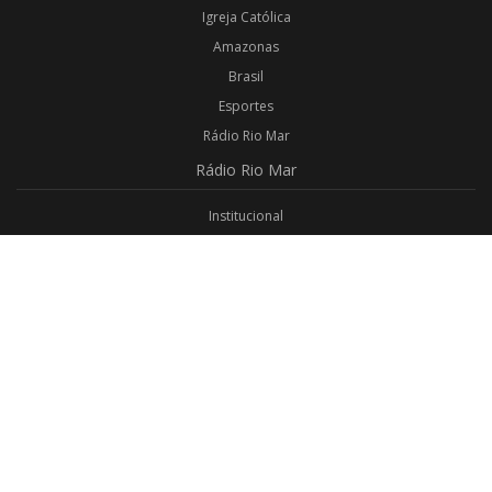
Igreja Católica
Amazonas
Brasil
Esportes
Rádio Rio Mar
Rádio
Rio Mar
Institucional
Promoções
Privacidade
Aplicativo Android
Aplicativo iOS
Login
Webmail
Programas
Todos os Programas