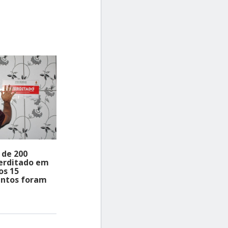
ou
diminuir
o
volume.
 de 200
terditado em
os 15
entos foram