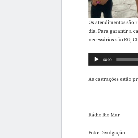
Os atendimentos são r
dia. Para garantir a c
necessários são RG, C
Tocador
00:00
de
áudio
As castrações estão pre
Rádio Rio Mar
Foto: Divulgação