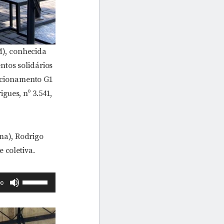
, conhecida
ntos solidários
tacionamento G1
gues, nº 3.541,
ma), Rodrigo
 coletiva.
Use
00
as
setas
para