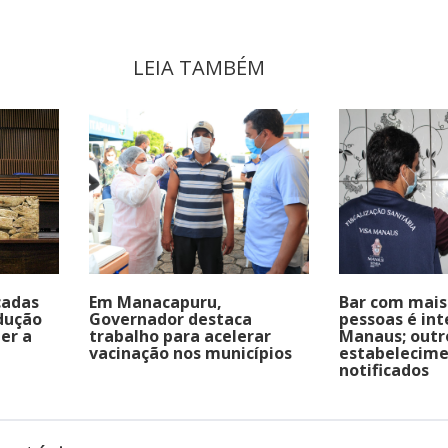
LEIA TAMBÉM
çadas
Em Manacapuru,
Bar com mais
dução
Governador destaca
pessoas é in
er a
trabalho para acelerar
Manaus; outr
vacinação nos municípios
estabelecim
notificados