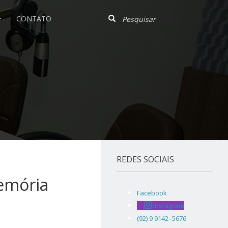
CONTATO
REDES SOCIAIS
emória
Facebook
Instagram
(92) 9 9142–5676