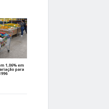
o
volume.
 em 1,06% em
variação para
1996