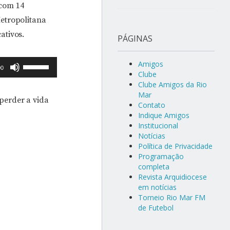
 com 14
etropolitana
ativos.
PÁGINAS
Use
Amigos
00
Clube
as
Clube Amigos da Rio
setas
Mar
perder a vida
Contato
para
Indique Amigos
cima
Institucional
ou
Notícias
Política de Privacidade
para
Programação
baixo
completa
Revista Arquidiocese
para
em notícias
aumentar
Torneio Rio Mar FM
ou
de Futebol
diminuir