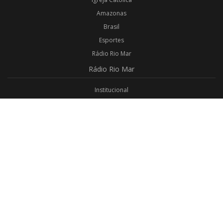
Amazonas
Brasil
Esportes
Rádio Rio Mar
Rádio
Rio Mar
Institucional
Promoções
Privacidade
Aplicativo Android
Aplicativo iOS
Login
Webmail
Programas
Todos os Programas
Jornalismo