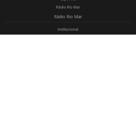
Rádio Rio Mar
Rádio
Rio Mar
Institucional
Promoções
Privacidade
Aplicativo Android
Aplicativo iOS
Login
Webmail
Programas
Todos os Programas
Jornalismo
Religioso
Educativo
Programação Completa