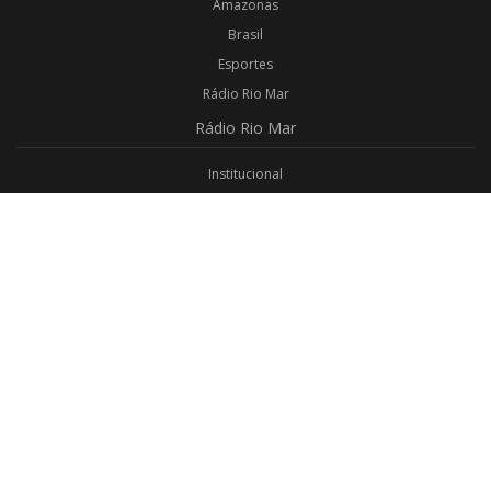
Amazonas
Brasil
Esportes
Rádio Rio Mar
Rádio
Rio Mar
Institucional
Promoções
Privacidade
Aplicativo Android
Aplicativo iOS
Login
Webmail
Programas
Todos os Programas
Jornalismo
Religioso