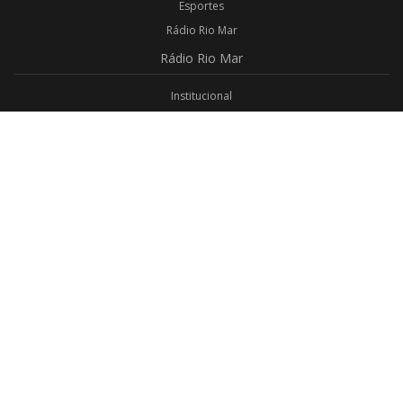
Esportes
Rádio Rio Mar
Rádio
Rio Mar
Institucional
Promoções
Privacidade
Aplicativo Android
Aplicativo iOS
Login
Webmail
Programas
Todos os Programas
Jornalismo
Religioso
Educativo