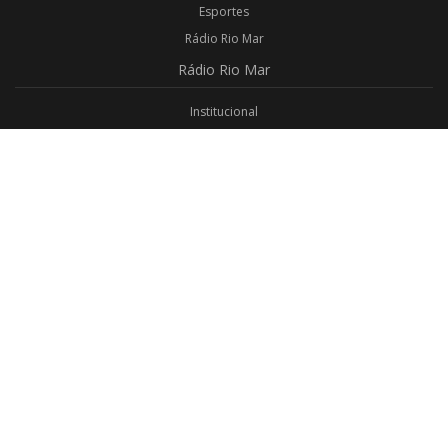
Esportes
Rádio Rio Mar
Rádio
Rio Mar
Institucional
Promoções
Privacidade
Aplicativo Android
Aplicativo iOS
Login
Webmail
Programas
Todos os Programas
Jornalismo
Religioso
Educativo