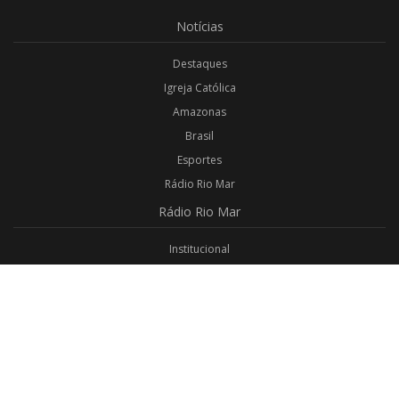
Notícias
Destaques
Igreja Católica
Amazonas
Brasil
Esportes
Rádio Rio Mar
Rádio
Rio Mar
Institucional
Promoções
Privacidade
Aplicativo Android
Aplicativo iOS
Login
Webmail