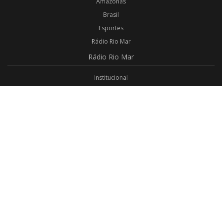
Amazonas
Brasil
Esportes
Rádio Rio Mar
Rádio
Rio Mar
Institucional
Promoções
Privacidade
Aplicativo Android
Aplicativo iOS
Login
Webmail
Programas
Todos os Programas
Jornalismo
Religioso