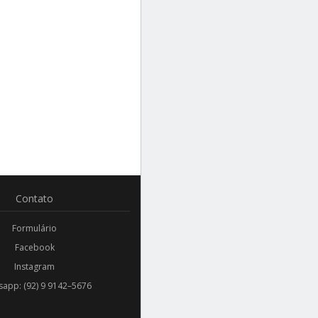
Contato
Formulário
Facebook
Instagram
app: (92) 9 9142–5676