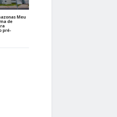
azonas Meu
ema de
ra
o pré-