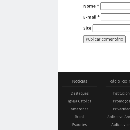
Nome
*
E-mail
*
Site
Notícias
Rádio
Rio 
Destaques
Institucion
Igreja Católica
Promoçõ
Amazonas
Privacida
Brasil
Aplicativo An
Esportes
Aplicativo 