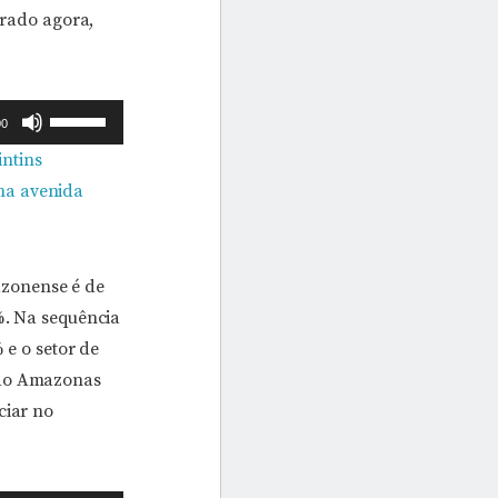
trado agora,
Use
00
as
intins
setas
 na avenida
para
cima
ou
azonense é de
para
%. Na sequência
baixo
 e o setor de
para
 do Amazonas
aumentar
ciar no
ou
diminuir
o