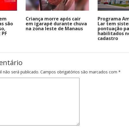
 em
Criança morre após cair
Programa Am
as são
em igarapé durante chuva
Lar tem sist
so,
na zona leste de Manaus
pontuação pa
 PF
habilitados n
cadastro
entário
l não será publicado.
Campos obrigatórios são marcados com
*