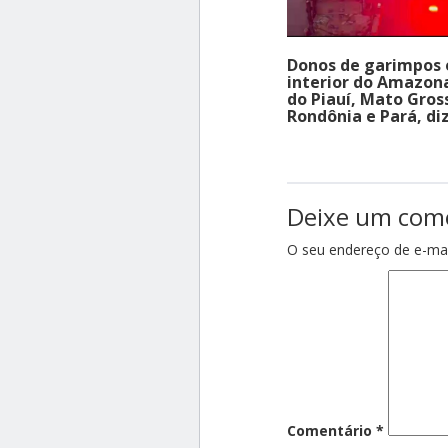
Donos de garimpos
interior do Amazon
do Piauí, Mato Gros
Rondônia e Pará, diz
Deixe um com
O seu endereço de e-mai
Comentário
*