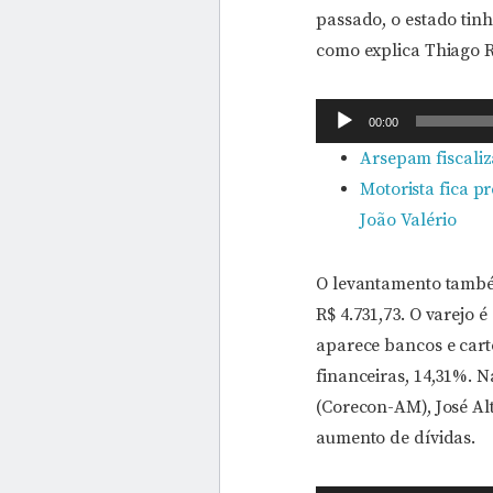
passado, o estado tinh
como explica Thiago R
Tocador
00:00
de
Arsepam fiscaliz
áudio
Motorista fica p
João Valério
O levantamento també
R$ 4.731,73. O varejo
aparece bancos e cartõ
financeiras, 14,31%. 
(Corecon-AM), José Alt
aumento de dívidas.