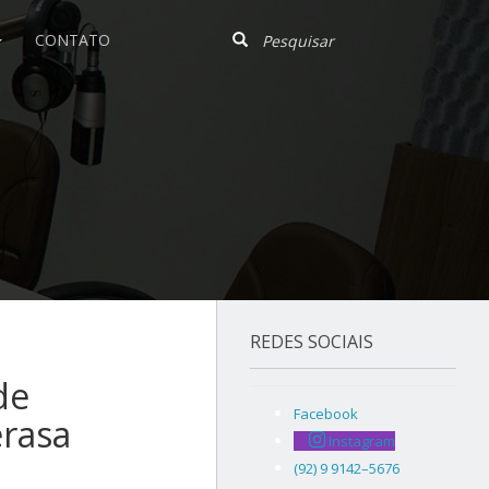
CONTATO
REDES SOCIAIS
de
Facebook
erasa
Instagram
(92) 9 9142–5676