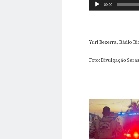
Tocador
00:00
de
áudio
Yuri Bezerra, Rádio R
Foto: Divulgação Sera