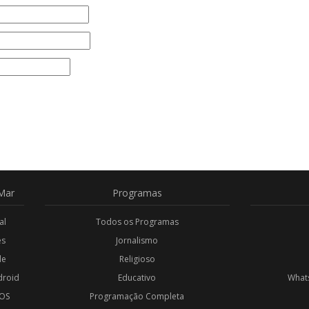
Mar
Programas
al
Todos os Programas
es
Jornalismo
de
Religioso
droid
Educativo
Whats
iOS
Programação Completa