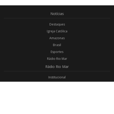
Notícias
Destaques
Igreja Católica
Amazonas
Brasil
Esportes
Rádio Rio Mar
Rádio
Rio Mar
Institucional
Promoções
Privacidade
Aplicativo Android
Aplicativo iOS
Login