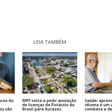
LEIA TAMBÉM
acos do
MPF volta a pedir anulação
Saúde: apren
de licenças da Potássio do
idioma é um 
os são
Brasil para Autazes
combate a d