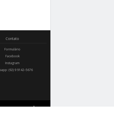
Contato
Formulário
Facebook
Instagram
app: (92) 9 9142–5676