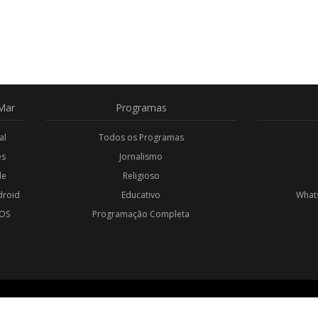
Mar
Programas
al
Todos os Programas
es
Jornalismo
de
Religioso
droid
Educativo
Whats
iOS
Programação Completa
l
OS RESERVADOS.