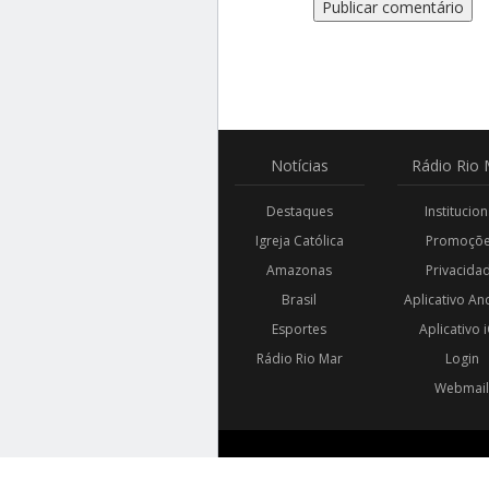
Notícias
Rádio
Rio 
Destaques
Institucion
Igreja Católica
Promoçõ
Amazonas
Privacida
Brasil
Aplicativo An
Esportes
Aplicativo 
Rádio Rio Mar
Login
Webmai
© 2018 - 2026 RÁDIO RIO MAR. TODOS OS DIREIT