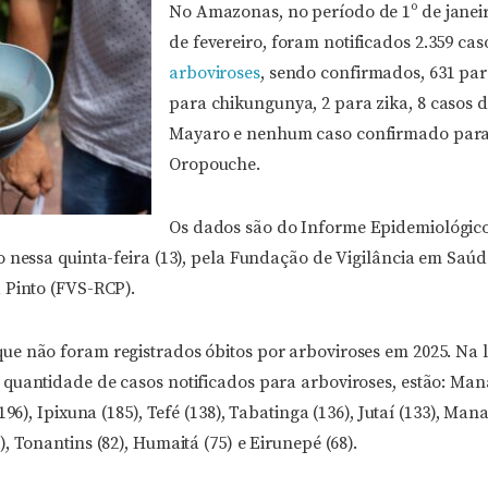
No Amazonas, no período de 1º de janeir
de fevereiro, foram notificados 2.359 cas
arboviroses
, sendo confirmados, 631 par
para chikungunya, 2 para zika, 8 casos d
Mayaro e nenhum caso confirmado para
Oropouche.
Os dados são do Informe Epidemiológic
o nessa quinta-feira (13), pela Fundação de Vigilância em Sa
 Pinto (FVS-RCP).
e não foram registrados óbitos por arboviroses em 2025. Na l
quantidade de casos notificados para arboviroses, estão: Mana
196), Ipixuna (185), Tefé (138), Tabatinga (136), Jutaí (133), Man
, Tonantins (82), Humaitá (75) e Eirunepé (68).