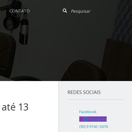
CONTATO
REDES SOCIAIS
 até 13
Facebook
Instagram
(92) 9 9142–5676