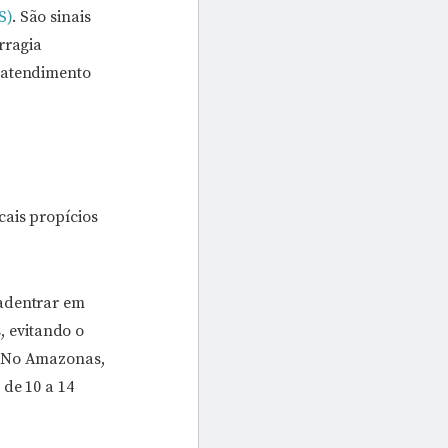
S)
. São sinais
rragia
r atendimento
cais propícios
 adentrar em
s, evitando o
. No Amazonas,
 de 10 a 14