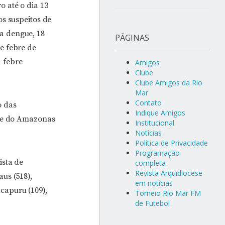
o até o dia 13
os suspeitos de
a dengue, 18
PÁGINAS
e febre de
 febre
Amigos
Clube
Clube Amigos da Rio
Mar
Contato
o das
Indique Amigos
úde do Amazonas
Institucional
Notícias
Política de Privacidade
Programação
ista de
completa
Revista Arquidiocese
us (518),
em notícias
acapuru (109),
Torneio Rio Mar FM
de Futebol