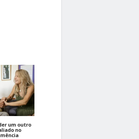
der um outro
aliado no
emência