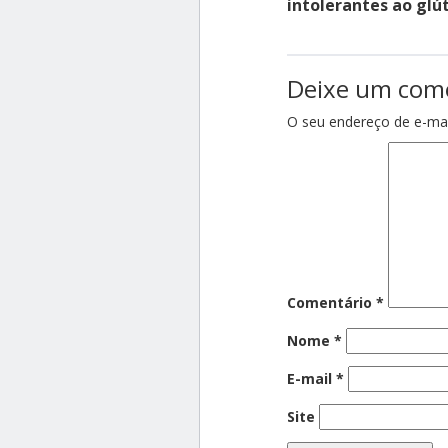
intolerantes ao glú
Deixe um com
O seu endereço de e-mai
Comentário
*
Nome
*
E-mail
*
Site