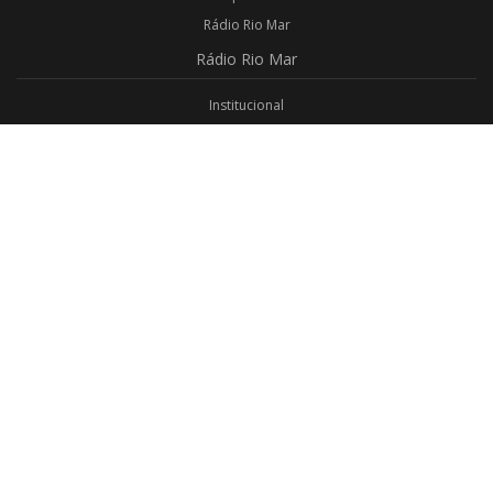
Rádio Rio Mar
Rádio
Rio Mar
Institucional
Promoções
Privacidade
Aplicativo Android
Aplicativo iOS
Login
Webmail
Programas
Todos os Programas
Jornalismo
Religioso
Educativo
Programação Completa