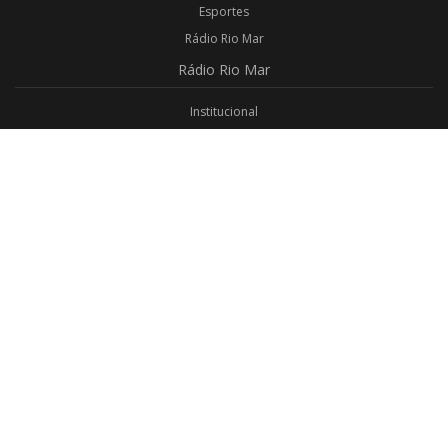
Esportes
Rádio Rio Mar
Rádio
Rio Mar
Institucional
Promoções
Privacidade
Aplicativo Android
Aplicativo iOS
Login
Webmail
Programas
Todos os Programas
Jornalismo
Religioso
Educativo