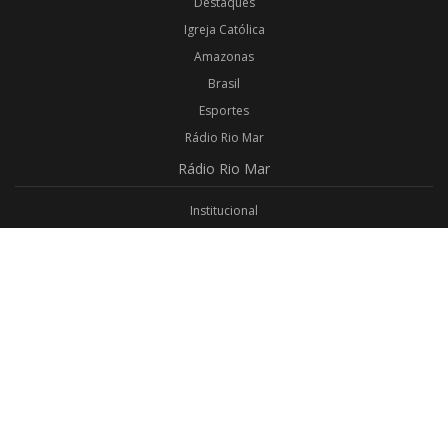
Destaques
Igreja Católica
Amazonas
Brasil
Esportes
Rádio Rio Mar
Rádio
Rio Mar
Institucional
Promoções
Privacidade
Aplicativo Android
Aplicativo iOS
Login
Webmail
Programas
Todos os Programas