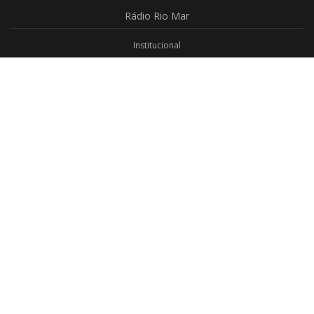
Rádio
Rio Mar
Institucional
Promoções
Privacidade
Aplicativo Android
Aplicativo iOS
Login
Webmail
Programas
Todos os Programas
Jornalismo
Religioso
Educativo
Programação Completa
Contato