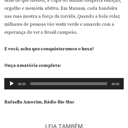
Mais do que futebol, a Copa do Mundo desperta emoção,
orgulho e memória afetiva. Em Manaus, cada bandeira
nas ruas mostra a força da torcida. Quando a bola rolar,
milhares de pessoas vão vestir verde e amarelo com a
esperança de ver o Brasil campeão.
E você, acha que conquistaremos o hexa?
Ouça a matéria completa:
Tocador
00:00
00:00
de
áudio
Rafaella Amorim, Rádio Rio Mar
LEIA TAMBÉM